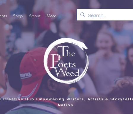
ents
Shop
About
More
er Creative Hub Empowering Writers, Artists & Storytell
Nation.