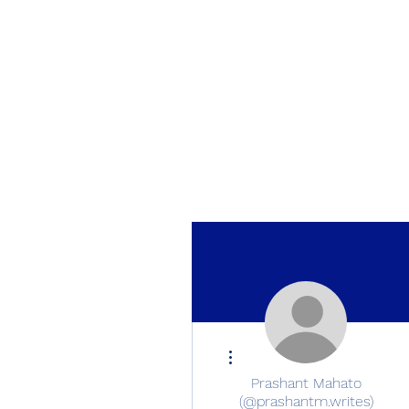
More actions
Prashant Mahato
(@prashantm.writes)