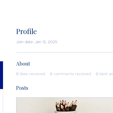
Profile
Join date: Jan 12, 2025
About
0
likes received
0
comments received
0
best a
Posts