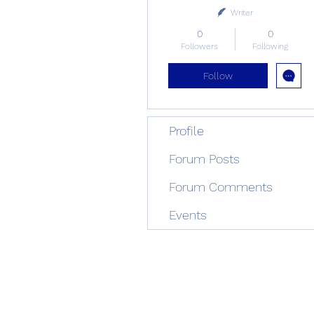
Writer
0
0
Followers
Following
Follow
Profile
Forum Posts
Forum Comments
Events